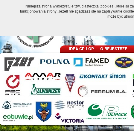
Niniejsza strona wykorzystuje tzw. ciasteczka (cookies), które 
funkcjonowania strony. Jeżeli nie zgadzasz się na zapisywanie cookie
POLSKI REJE
może być utrudn
I ODPOWIEDZ
IDEA CP I OP
O REJESTRZE