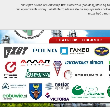
Niniejsza strona wykorzystuje tzw. ciasteczka (cookies), które 
funkcjonowania strony. Jeżeli nie zgadzasz się na zapisywanie cookie
POLSKI REJE
może być utrudn
I ODPOWIEDZ
IDEA CP I OP
O REJESTRZE