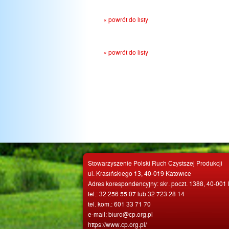
« powrót do listy
« powrót do listy
Stowarzyszenie Polski Ruch Czystszej Produkcji
ul. Krasińskiego 13, 40-019 Katowice
Adres korespondencyjny: skr. poczt. 1388, 40-001
tel.: 32 256 55 07 lub 32 723 28 14
tel. kom.: 601 33 71 70
e-mail: biuro@cp.org.pl
https://www.cp.org.pl/