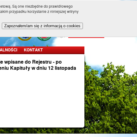
ernetową. Są one niezbędne do prawidłowego
akim przypadku korzystanie z niniejszej witryny
JI
ŚCI
Zapoznałem/am się z informacją o cookies
ALNOŚCI
KONTAKT
je wpisane do Rejestru - po
niu Kapituły w dniu 12 listopada
h