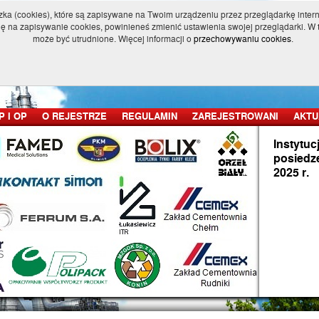
eczka (cookies), które są zapisywane na Twoim urządzeniu przez przeglądarkę int
ię na zapisywanie cookies, powinieneś zmienić ustawienia swojej przeglądarki. W t
POLSKI REJESTR CZYSTSZEJ PRODUKC
może być utrudnione. Więcej informacji o
przechowywaniu cookies
.
I ODPOWIEDZIALNEJ PRZEDSIĘBIORCZO
P I OP
O REJESTRZE
REGULAMIN
ZAREJESTROWANI
AKTU
W skrócie
Aktualna lista Zarejestrowanych
Instytuc
posiedze
Pełny regulamin
Aktualna mapa Zarejestrowanyc
2025 r.
Poprzednie edycje
Jak czytać Karty Raportów CP i
OP
Zgłoszenia